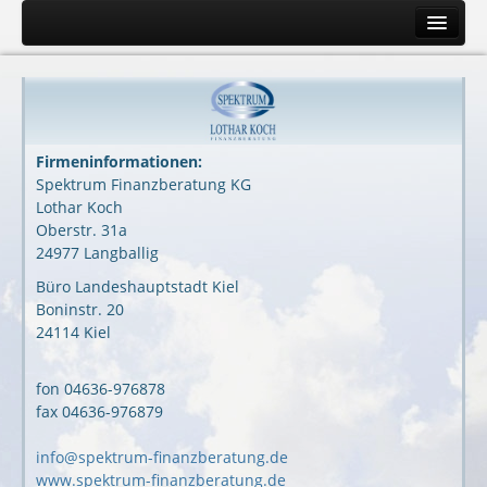
Start
Kompetenz
Philosophie
Firmeninformationen:
Zusammenarbeit
Spektrum Finanzberatung KG
Lothar Koch
Vermögenscheck
Oberstr. 31a
Kapitalbausteine
24977 Langballig
Büro Landeshauptstadt Kiel
Zur Person
Boninstr. 20
Kontakt
24114 Kiel
Presse
fon 04636-976878
Links
fax 04636-976879
Impressum
info@spektrum-finanzberatung.de
Datenschutz
www.spektrum-finanzberatung.de